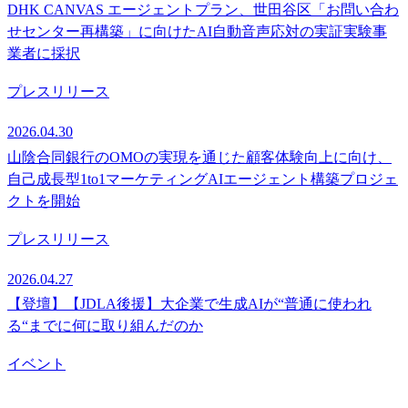
DHK CANVAS エージェントプラン、世田谷区「お問い合わ
せセンター再構築」に向けたAI自動音声応対の実証実験事
業者に採択
プレスリリース
2026.04.30
山陰合同銀行のOMOの実現を通じた顧客体験向上に向け、
自己成長型1to1マーケティングAIエージェント構築プロジェ
クトを開始
プレスリリース
2026.04.27
【登壇】【JDLA後援】大企業で生成AIが“普通に使われ
る“までに何に取り組んだのか
イベント