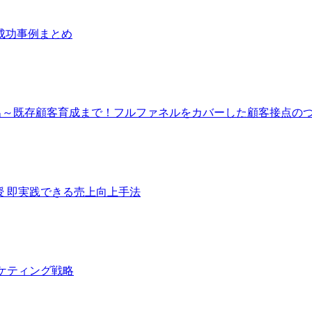
策 成功事例まとめ
規創出～既存顧客育成まで！フルファネルをカバーした顧客接点の
伝授 即実践できる売上向上手法
マーケティング戦略