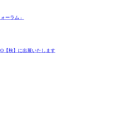
bフォーラム」
PO【秋】に出展いたします