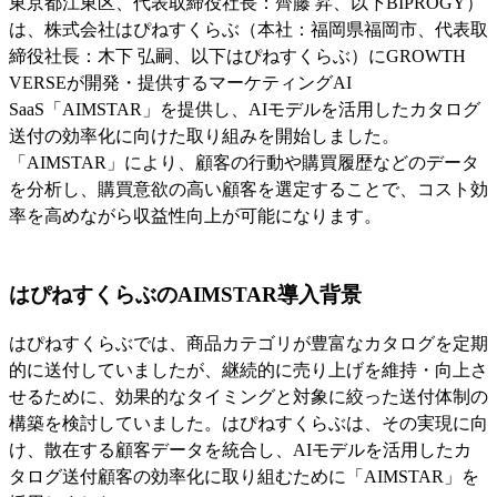
東京都江東区、代表取締役社長：齊藤 昇、以下BIPROGY）
は、株式会社はぴねすくらぶ（本社：福岡県福岡市、代表取
締役社長：木下 弘嗣、以下はぴねすくらぶ）にGROWTH
VERSEが開発・提供するマーケティングAI
SaaS「AIMSTAR」を提供し、AIモデルを活用したカタログ
送付の効率化に向けた取り組みを開始しました。
「AIMSTAR」により、顧客の行動や購買履歴などのデータ
を分析し、購買意欲の高い顧客を選定することで、コスト効
率を高めながら収益性向上が可能になります。
はぴねすくらぶのAIMSTAR導入背景
はぴねすくらぶでは、商品カテゴリが豊富なカタログを定期
的に送付していましたが、継続的に売り上げを維持・向上さ
せるために、効果的なタイミングと対象に絞った送付体制の
構築を検討していました。はぴねすくらぶは、その実現に向
け、散在する顧客データを統合し、AIモデルを活用したカ
タログ送付顧客の効率化に取り組むために「AIMSTAR」を