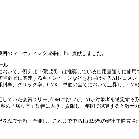
館製薬所のマーケティング成果向上に貢献しました。
ール
において、例えば「保湿液」は推奨している使用量通りに使用す
該当商品に関連するキャンペーンなどをお届けするAIレコメン
封率、クリック率、CVR、単価の全てにおいて上昇し、CVR
していた会員スリープDMにおいて、AIが対象者を選定する
顧客の「戻り率」改善に大きく貢献し、年間で試算すると数千
をAIで分析・予測し、これまでであれば95%の確率で購買