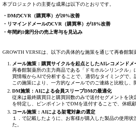
本プロジェクトの主要な成果は以下のとおりです。
・DMのCVR（購買率）が20%改善
・リマインドメールのCVR（購買率）が18%改善
・年間約1億円分の売上寄与を見込み
GROWTH VERSEは、以下の具体的な施策を通じて再春
メール施策：購買サイクルを起点としたAIレコメンドメ
再春館製薬所の主力商品である「ドモホルンリンクル」
買情報からAIで分析することで、適切なタイミングで、
この施策により、一方的なメールでのご連絡と比較し、開
DM施策：AIによる会員スリープDMの最適化
従来は最終購買日と購買回数のみで送付セグメントを決定
を特定し、ピンポイントでDMを送付することで、休眠
コール施策：AIによる架電対象の選定
１．で記載したように、お客様が購入した製品の使用状況
た。