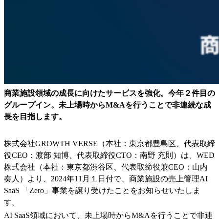
商業施設
領域
の
成長
に向けたサービスを
強化
。
今年
２
件目の
グループイン
。
未
上場時からM&Aを行うことで非連続な成
長を目指します。
株式会社GROWTH VERSE（本社：東京都豊島区、代表取締
役CEO：渡部 知博、代表取締役CTO：南野 充則）は、WED
株式会社（本社：東京都渋谷区、代表取締役兼CEO：山内
奏人）より、2024年11月１日付で、商業施設の売上管理AI
SaaS 「Zero」事業を譲り受けたことをお知らせいたしま
す。
AI SaaS領域において、未上場時からM&Aを行うことで非連