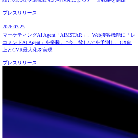
プレスリリース
2026.03.25
マーケティングAI Agent「AIMSTAR」、Web接客機能に「レ
コメンドAI Agent」を搭載。 “今、欲しい”を予測し、CX向
上とCVR最大化を実現
プレスリリース