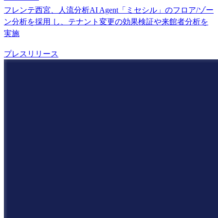
フレンテ西宮、人流分析AI Agent「ミセシル」のフロア/ゾー
ン分析を採用 し、テナント変更の効果検証や来館者分析を
実施
プレスリリース